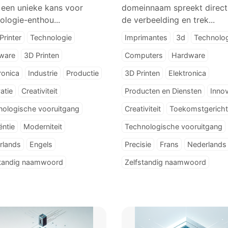
 een unieke kans voor
domeinnaam spreekt direct
ologie-enthou...
de verbeelding en trek...
Printer
Technologie
Imprimantes
3d
Technolo
ware
3D Printen
Computers
Hardware
ronica
Industrie
Productie
3D Printen
Elektronica
atie
Creativiteit
Producten en Diensten
Innov
nologische vooruitgang
Creativiteit
Toekomstgericht
ëntie
Moderniteit
Technologische vooruitgang
rlands
Engels
Precisie
Frans
Nederlands
standig naamwoord
Zelfstandig naamwoord