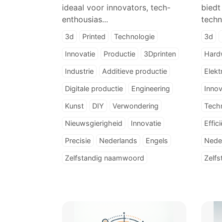
ideaal voor innovators, tech-
biedt
enthousias...
techn
3d
Printed
Technologie
3d
Innovatie
Productie
3Dprinten
Hard
Industrie
Additieve productie
Elekt
Digitale productie
Engineering
Innov
Kunst
DIY
Verwondering
Tech
Nieuwsgierigheid
Innovatie
Effici
Precisie
Nederlands
Engels
Nede
Zelfstandig naamwoord
Zelf