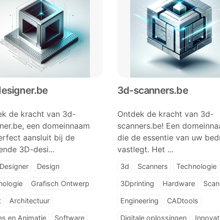
esigner.be
3d-scanners.be
k de kracht van 3d-
Ontdek de kracht van 3d-
ner.be, een domeinnaam
scanners.be! Een domeinn
erfect aansluit bij de
die de essentie van uw bedr
ende 3D-desi...
vastlegt. Het ...
Designer
Design
3d
Scanners
Technologie
nologie
Grafisch Ontwerp
3Dprinting
Hardware
Scan
t
Architectuur
Engineering
CADtools
s en Animatie
Software
Digitale oplossingen
Innovat